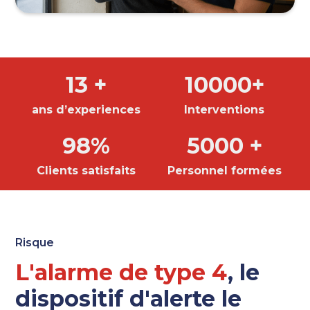
13 +
10000+
ans d’experiences
Interventions
98%
5000 +
Clients satisfaits
Personnel formées
Risque
L'alarme de type 4
, le
dispositif d'alerte le