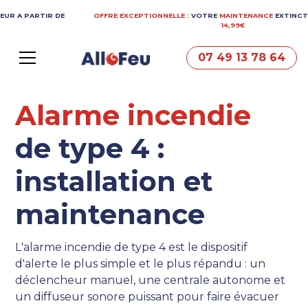
R DE
OFFRE EXCEPTIONNELLE
: VOTRE
MAINTENANCE
EXTINCTEUR A PARTI
14,99€
07 49 13 78 64
Alarme incendie
de type 4 :
installation et
maintenance
L'alarme incendie de type 4 est le dispositif
d'alerte le plus simple et le plus répandu : un
déclencheur manuel, une centrale autonome et
un diffuseur sonore puissant pour faire évacuer