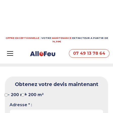
OFFRE EXCEPTIONNELLE
: VOTRE
MAINTENANCE
EXTINCTEUR A PARTIR DE
Devis
Gratuit
14,99€
en moins
de 24h
07 49 13 78 64
Obtenez votre devis maintenant
- 200 m²
+ 200 m²
Adresse * :