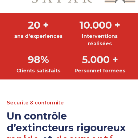
20 +
10.000 +
ans d’experiences
Interventions
réalisées
98%
5.000 +
Clients satisfaits
Personnel formées
Sécurité & conformité
Un contrôle
d’extincteurs rigoureux