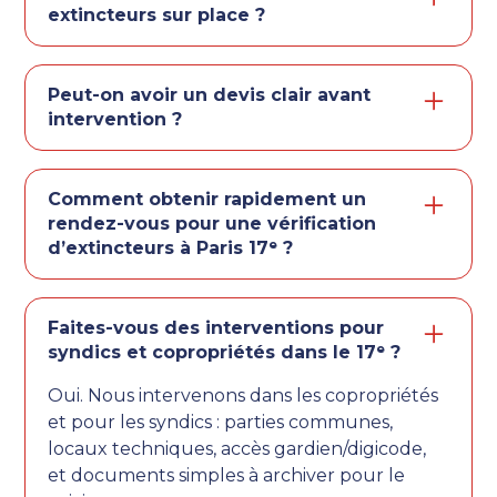
emplacement, etc.) et on propose une
extincteurs sur place ?
solution : remise en conformité ou
Si nécessaire et après validation, oui. Sinon,
remplacement. Toute intervention
on réalise la vérification, on documente les
complémentaire se fait uniquement après
Peut-on avoir un devis clair avant
points à corriger et on vous laisse une
votre accord.
intervention ?
situation claire pour décider.
Oui. Vous recevez un devis lisible (parc,
intervention, options éventuelles). Vous
Comment obtenir rapidement un
savez ce qui est inclus avant de planifier un
rendez-vous pour une vérification
créneau.
d’extincteurs à Paris 17ᵉ ?
Le plus simple : remplissez le formulaire avec
l’adresse, le type de site et le nombre
Faites-vous des interventions pour
approximatif d’extincteurs. On vous répond
syndics et copropriétés dans le 17ᵉ ?
avec un devis et un créneau dans le 17ᵉ
Oui. Nous intervenons dans les copropriétés
arrondissement de Paris.
et pour les syndics : parties communes,
locaux techniques, accès gardien/digicode,
et documents simples à archiver pour le