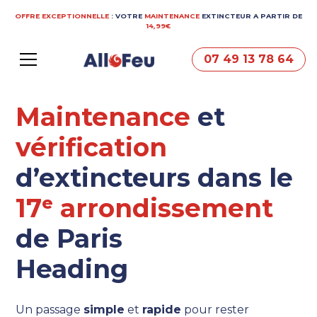
OFFRE EXCEPTIONNELLE
: VOTRE
MAINTENANCE
EXTINCTEUR A PARTIR DE
14,99€
07 49 13 78 64
Maintenance
et
vérification
d’extincteurs dans le
17ᵉ arrondissement
de Paris
Heading
Un passage
simple
et
rapide
pour rester