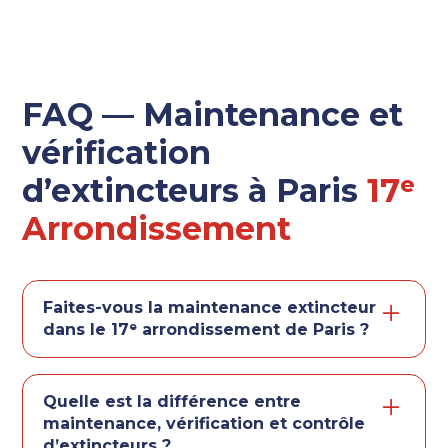
FAQ — Maintenance et
vérification
d’extincteurs à Paris
17ᵉ
Arrondissement
Faites-vous la maintenance extincteur
dans le 17ᵉ arrondissement de Paris ?
Oui. Nous intervenons dans le 17ᵉ
arrondissement de Paris pour la
Quelle est la différence entre
maintenance, le contrôle et la vérification
maintenance, vérification et contrôle
d’extincteurs sur site (entreprises,
d’extincteurs ?