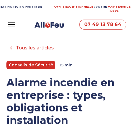
EUR A PARTIR DE
OFFRE EXCEPTIONNELLE
: VOTRE
MAINTENANCE
EXTINCT
14,99€
07 49 13 78 64
Tous les articles
Conseils de Sécurité
15 min
Alarme incendie en
entreprise : types,
obligations et
installation