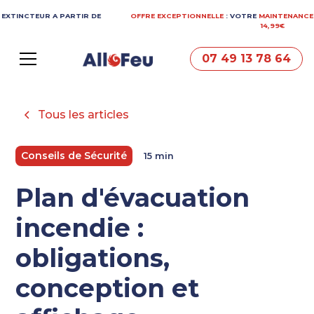
EUR A PARTIR DE
OFFRE EXCEPTIONNELLE
: VOTRE
MAINTENANCE
EXTINCT
14,99€
07 49 13 78 64
Tous les articles
Conseils de Sécurité
15 min
Plan d'évacuation
incendie :
obligations,
conception et