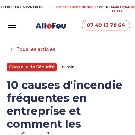
EUR A PARTIR DE
OFFRE EXCEPTIONNELLE
: VOTRE
MAINTENANCE
EXTINCT
14,99€
07 49 13 78 64
Tous les articles
Conseils de Sécurité
15 min
10 causes d'incendie
fréquentes en
entreprise et
comment les